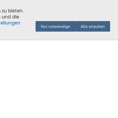
zu bieten.
s
n und die
tellungen
v
Impressum
DSGVO +
Nur notwendige
Alle erlauben