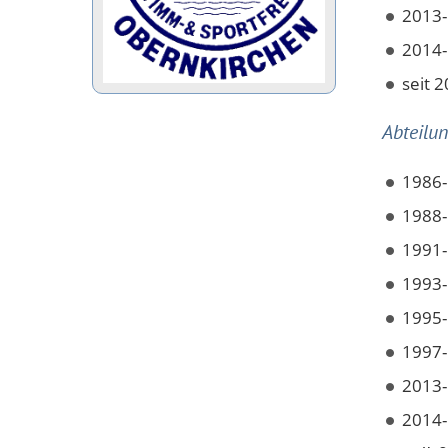
2013-
2014-
seit 2
Abteilu
1986-
1988-
1991-
1993-
1995-
1997-
2013-
2014-