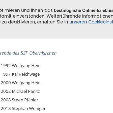
ptimieren und Ihnen das
bestmögliche Online-Erlebni
 damit einverstanden. Weiterführende Informatione
 zu deaktivieren, erhalten Sie in
unseren Cookieeins
n
Eis- & Freiwasser
Reha Sport
Archi
itzende des SSF Obernkirchen
 1992 Wolfgang Hein
 1997 Kai Reichwage
 2000 Wolfgang Hein
 2002 Michael Panitz
 2008 Steen Pfähler
 2013 Stephan Weniger